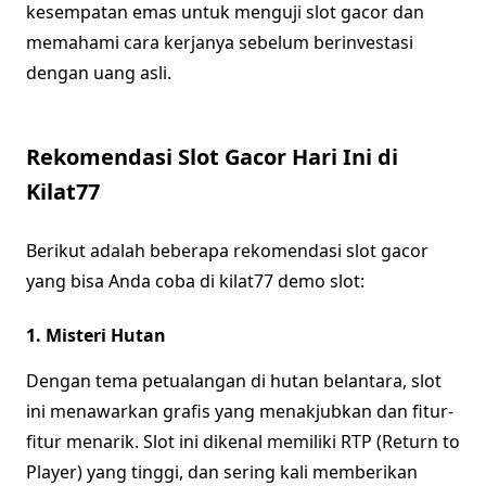
kesempatan emas untuk menguji slot gacor dan
memahami cara kerjanya sebelum berinvestasi
dengan uang asli.
Rekomendasi Slot Gacor Hari Ini di
Kilat77
Berikut adalah beberapa rekomendasi slot gacor
yang bisa Anda coba di kilat77 demo slot:
1.
Misteri Hutan
Dengan tema petualangan di hutan belantara, slot
ini menawarkan grafis yang menakjubkan dan fitur-
fitur menarik. Slot ini dikenal memiliki RTP (Return to
Player) yang tinggi, dan sering kali memberikan