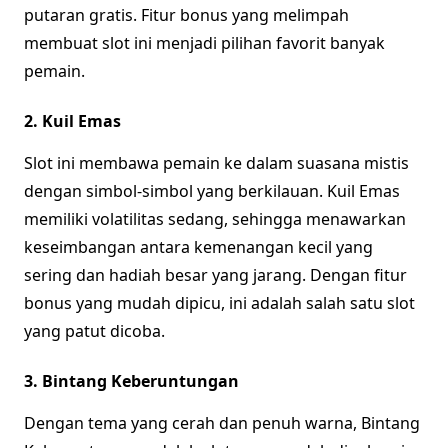
putaran gratis. Fitur bonus yang melimpah
membuat slot ini menjadi pilihan favorit banyak
pemain.
2.
Kuil Emas
Slot ini membawa pemain ke dalam suasana mistis
dengan simbol-simbol yang berkilauan. Kuil Emas
memiliki volatilitas sedang, sehingga menawarkan
keseimbangan antara kemenangan kecil yang
sering dan hadiah besar yang jarang. Dengan fitur
bonus yang mudah dipicu, ini adalah salah satu slot
yang patut dicoba.
3.
Bintang Keberuntungan
Dengan tema yang cerah dan penuh warna, Bintang