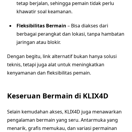
tetap berjalan, sehingga pemain tidak perlu
khawatir soal keamanan.
Fleksibilitas Bermain
– Bisa diakses dari
berbagai perangkat dan lokasi, tanpa hambatan
jaringan atau blokir.
Dengan begitu, link alternatif bukan hanya solusi
teknis, tetapi juga alat untuk meningkatkan
kenyamanan dan fleksibilitas pemain.
Keseruan Bermain di KLIX4D
Selain kemudahan akses, KLIX4D juga menawarkan
pengalaman bermain yang seru. Antarmuka yang
menarik, grafis memukau, dan variasi permainan