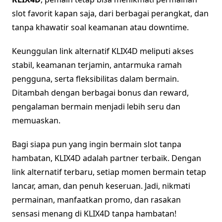
slot favorit kapan saja, dari berbagai perangkat, dan
tanpa khawatir soal keamanan atau downtime.
Keunggulan link alternatif KLIX4D meliputi akses
stabil, keamanan terjamin, antarmuka ramah
pengguna, serta fleksibilitas dalam bermain.
Ditambah dengan berbagai bonus dan reward,
pengalaman bermain menjadi lebih seru dan
memuaskan.
Bagi siapa pun yang ingin bermain slot tanpa
hambatan, KLIX4D adalah partner terbaik. Dengan
link alternatif terbaru, setiap momen bermain tetap
lancar, aman, dan penuh keseruan. Jadi, nikmati
permainan, manfaatkan promo, dan rasakan
sensasi menang di KLIX4D tanpa hambatan!