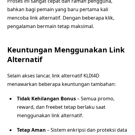
Proses ini sangat cepat dan ramah pengguna,
bahkan bagi pemain yang baru pertama kali
mencoba link alternatif. Dengan beberapa klik,
pengalaman bermain tetap maksimal.
Keuntungan Menggunakan Link
Alternatif
Selain akses lancar, link alternatif KLIX4D
menawarkan beberapa keuntungan tambahan:
Tidak Kehilangan Bonus
– Semua promo,
reward, dan freebet tetap berlaku saat
menggunakan link alternatif.
Tetap Aman
– Sistem enkripsi dan proteksi data