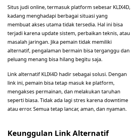
Situs judi online, termasuk platform sebesar KLIX4D,
kadang menghadapi berbagai situasi yang
membuat akses utama tidak tersedia. Hal ini bisa
terjadi karena update sistem, perbaikan teknis, atau
masalah jaringan. Jika pemain tidak memiliki
alternatif, pengalaman bermain bisa terganggu dan
peluang menang bisa hilang begitu saja.
Link alternatif KLIX4D hadir sebagai solusi. Dengan
link ini, pemain bisa tetap masuk ke platform,
mengakses permainan, dan melakukan taruhan
seperti biasa. Tidak ada lagi stres karena downtime
atau error. Semua tetap lancar, aman, dan nyaman.
Keunggulan Link Alternatif