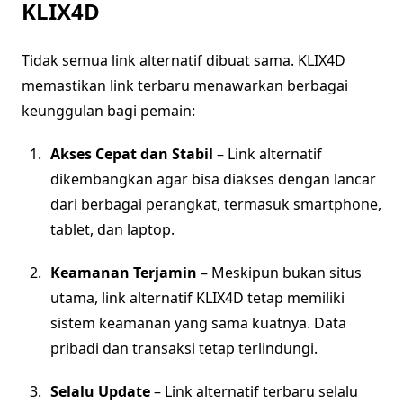
KLIX4D
Tidak semua link alternatif dibuat sama. KLIX4D
memastikan link terbaru menawarkan berbagai
keunggulan bagi pemain:
Akses Cepat dan Stabil
– Link alternatif
dikembangkan agar bisa diakses dengan lancar
dari berbagai perangkat, termasuk smartphone,
tablet, dan laptop.
Keamanan Terjamin
– Meskipun bukan situs
utama, link alternatif KLIX4D tetap memiliki
sistem keamanan yang sama kuatnya. Data
pribadi dan transaksi tetap terlindungi.
Selalu Update
– Link alternatif terbaru selalu