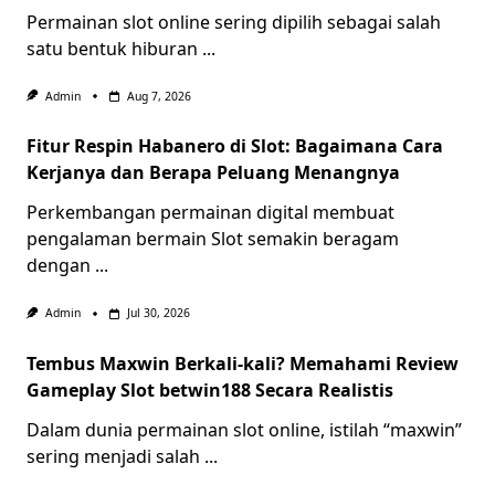
Permainan slot online sering dipilih sebagai salah
satu bentuk hiburan
...
Admin
Aug 7, 2026
Fitur Respin Habanero di Slot: Bagaimana Cara
Kerjanya dan Berapa Peluang Menangnya
Perkembangan permainan digital membuat
pengalaman bermain Slot semakin beragam
dengan
...
Admin
Jul 30, 2026
Tembus Maxwin Berkali-kali? Memahami Review
Gameplay Slot betwin188 Secara Realistis
Dalam dunia permainan slot online, istilah “maxwin”
sering menjadi salah
...