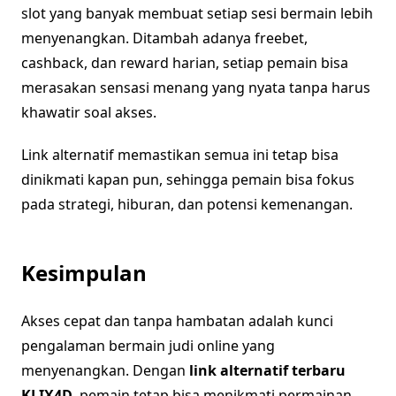
slot yang banyak membuat setiap sesi bermain lebih
menyenangkan. Ditambah adanya freebet,
cashback, dan reward harian, setiap pemain bisa
merasakan sensasi menang yang nyata tanpa harus
khawatir soal akses.
Link alternatif memastikan semua ini tetap bisa
dinikmati kapan pun, sehingga pemain bisa fokus
pada strategi, hiburan, dan potensi kemenangan.
Kesimpulan
Akses cepat dan tanpa hambatan adalah kunci
pengalaman bermain judi online yang
menyenangkan. Dengan
link alternatif terbaru
KLIX4D
, pemain tetap bisa menikmati permainan